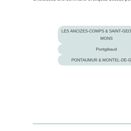
Biollet & giat
LES ANCIZES-COMPS & SAINT-GEORGES-DE-
MONS
Pontgibaud
PONTAUMUR & MONTEL-DE-G