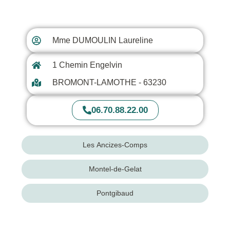
Bromont Lamothe
Mme DUMOULIN Laureline
1 Chemin Engelvin
BROMONT-LAMOTHE - 63230
06.70.88.22.00
Les Ancizes-Comps
Montel-de-Gelat
Pontgibaud