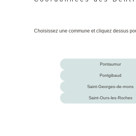
Choisissez une commune et cliquez dessus pour
Giat
Pontaumur
Pontgibaud
Saint-Georges-de-mons
Saint-Ours-les-Roches